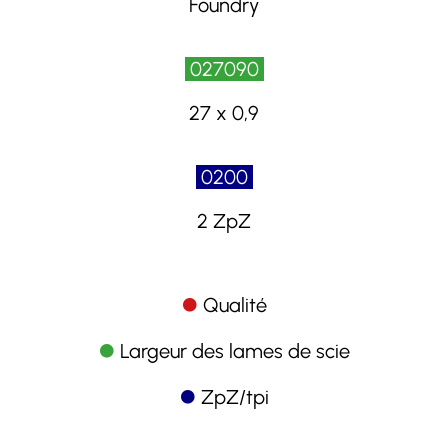
Foundry
027090
27 x 0,9
0200
2 ZpZ
Qualité
Largeur des lames de scie
ZpZ/tpi