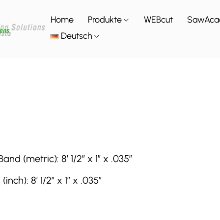
Home
Produkte
WEBcut
SawAca
Deutsch
 (metric): 8′ 1/2″ x 1″ x .035″
h): 8′ 1/2″ x 1″ x .035″