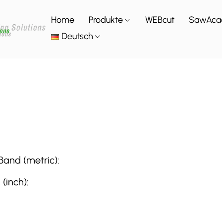
Home
Produkte
WEBcut
SawAca
Deutsch
and (metric):
(inch):