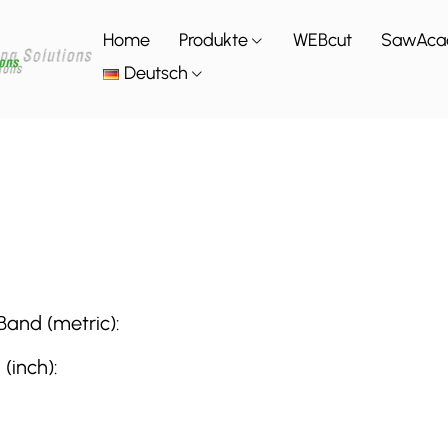
Home
Produkte
WEBcut
SawAca
Deutsch
and (metric):
(inch):