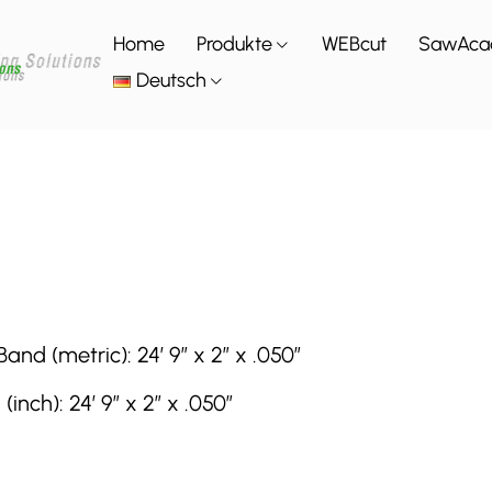
Home
Produkte
WEBcut
SawAca
Deutsch
d (metric): 24′ 9″ x 2″ x .050″
ch): 24′ 9″ x 2″ x .050″