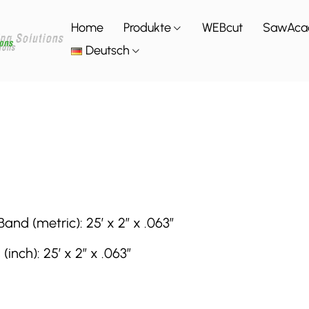
Home
Produkte
WEBcut
SawAca
Deutsch
d (metric): 25′ x 2″ x .063″
ch): 25′ x 2″ x .063″