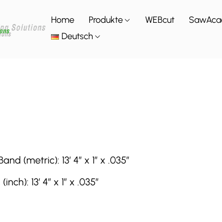
Home
Produkte
WEBcut
SawAca
Deutsch
 (metric): 13′ 4″ x 1″ x .035″
h): 13′ 4″ x 1″ x .035″