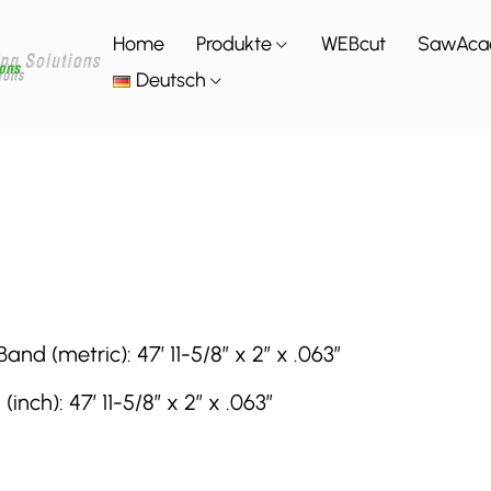
Home
Produkte
WEBcut
SawAca
Deutsch
 (metric): 47′ 11-5/8″ x 2″ x .063″
h): 47′ 11-5/8″ x 2″ x .063″