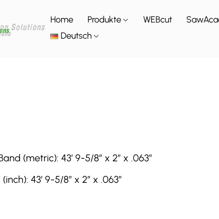
Home
Produkte
WEBcut
SawAca
Deutsch
d (metric): 43′ 9-5/8″ x 2″ x .063″
ch): 43′ 9-5/8″ x 2″ x .063″