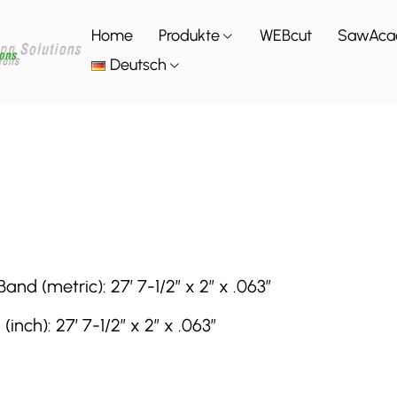
Home
Produkte
WEBcut
SawAca
Deutsch
 (metric): 27′ 7-1/2″ x 2″ x .063″
ch): 27′ 7-1/2″ x 2″ x .063″