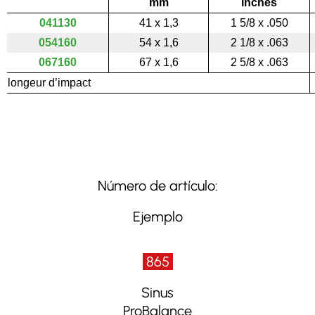
mm
inches
041130
41 x 1,3
1 5/8 x .050
054160
54 x 1,6
2 1/8 x .063
067160
67 x 1,6
2 5/8 x .063
longeur d’impact
Número de artículo:
Ejemplo
865
Sinus
ProBalance