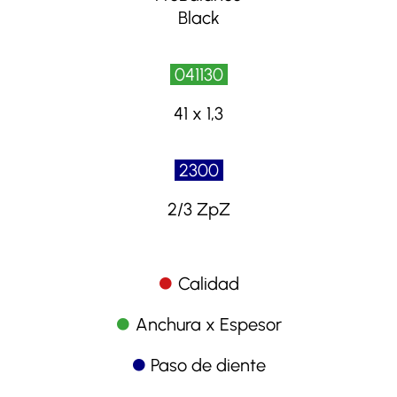
Black
041130
41 x 1,3
2300
2/3 ZpZ
Calidad
Anchura x Espesor
Paso de diente